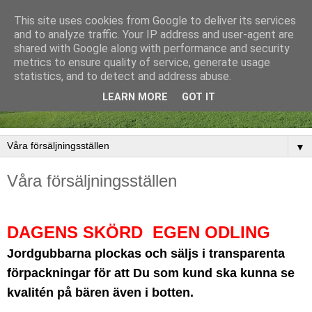
This site uses cookies from Google to deliver its services
and to analyze traffic. Your IP address and user-agent are
shared with Google along with performance and security
metrics to ensure quality of service, generate usage
statistics, and to detect and address abuse.
LEARN MORE
GOT IT
▼
Våra försäljningsställen
DAGENS SKÖRD EGEN ODLING
Jordgubbarna plockas och säljs i transparenta
förpackningar för att Du som kund ska kunna se
kvalitén på bären även i botten.